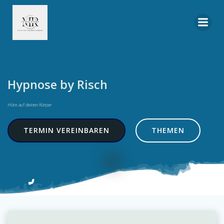
Zum
Inhalt
springen
Hypnose by Risch
Höre auf deinen Körper
TERMIN VEREINBAREN
THEMEN