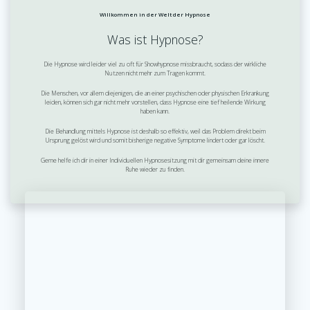
Willkommen in der Welt der Hypnose
Was ist Hypnose?
Die Hypnose wird leider viel zu oft für Showhypnose missbraucht, sodass der wirkliche
Nutzen nicht mehr zum Tragen kommt.
Die Menschen, vor allem diejenigen, die an einer psychischen oder physischen Erkrankung
leiden, können sich gar nicht mehr vorstellen, dass Hypnose eine tief heilende Wirkung
haben kann.
Die Behandlung mittels Hypnose ist deshalb so effektiv, weil das Problem direkt beim
Ursprung gelöst wird und somit bisherige negative Symptome lindert oder gar löscht.
Gerne helfe ich dir in einer Individuellen Hypnosesitzung mit dir gemeinsam deine innere
Ruhe wieder zu finden.