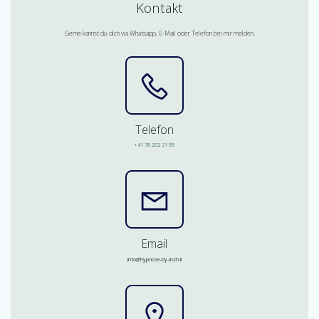
Kontakt
Gerne kannst du dich via Whatsapp, E-Mail oder Telefon bei mir melden.
Telefon
+41 78 202 21 95
Email
info@hypnose-by-risch.li