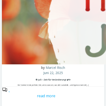
by
Marcel Risch
Juni 22, 2025
🌞 Juli – Zeit für Veränderung! 🌿✨
Der Sommer ist die perfekte Zeit, um loszulassen, was dich zurückhält – und Hypnose kann dir […]
0
read more