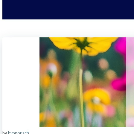
by
hypnorisch