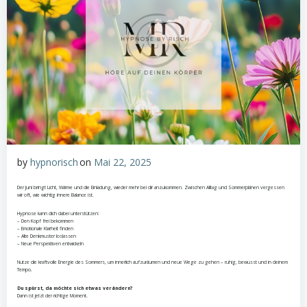
by
hypnorisch
on
Mai 22, 2025
Der Juni bringt Licht, Wärme und die Einladung, wieder mehr bei dir anzukommen. Zwischen Alltag und Sommerplänen vergessen
wir oft, wie wichtig innere Balance ist.
Hypnose kann dich dabei unterstützen:
– Den Kopf frei bekommen
– Emotionale Klarheit finden
– Alte Denkmuster loslassen
– Neue Perspektiven entwickeln
Nutze die kraftvolle Energie des Sommers, um innerlich aufzuräumen und neue Wege zu gehen – ruhig, bewusst und in deinem
Tempo.
Du spürst, da möchte sich etwas verändern?
Dann ist jetzt der richtige Moment.