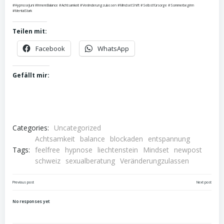
#HypnoseJuni #InnereBalance #Achtsamkeit #Veränderungzulassen #MindsetShift #Selbstfürsorge #Sommerbeginn
#MentalStark
Teilen mit:
Facebook
WhatsApp
Gefällt mir:
Categories:
Uncategorized
Achtsamkeit
balance
blockaden
entspannung
Tags:
feelfree
hypnose
liechtenstein
Mindset
newpost
schweiz
sexualberatung
Veränderungzulassen
Post
Post
Previous post
Next post
navigation
navigation
No responses yet