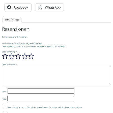
Facebook
WhatsApp
Rezensionen (0)
Rezensionen
Es gibt noch keine Rezensionen.
Schreibe die erste Rezension für „Pendel Eiskristall“
Deine E-Mail-Adresse wird nicht veröffentlicht.
Erforderliche Felder sind mit
*
markiert
Deine Bewertung
*
Deine Rezension
*
Name
*
E-Mail
*
Name, E-Mail-Adresse und Website in diesem Browser für meinen nächsten Kommentar speichern.