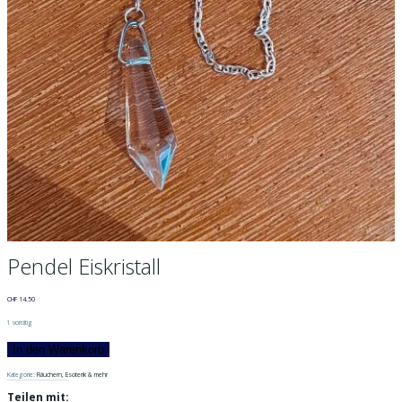
Pendel Eiskristall
CHF
14.50
1 vorrätig
Pendel
In den Warenkorb
Eiskristall
Menge
Kategorie:
Räuchern, Esoterik & mehr
Teilen mit: